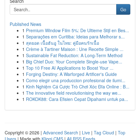
Search
Go
Published News
1
Premium Window Film 5%: De Ultieme Stijl en Bes...
1
Separações em Curitiba: Ideias para Melhorar s...
1
สุดยอด เนื้อฮันอู ในไทย: คู่มือคนรักเนื้อ
1
Crème à Tartiner Maison : Une Recette Simple ...
1
Sustainable Fat Reduction: A Long-Term Method
1
Big Chief Duo: Your Complete Single-use Vape...
1
Top 10 Free AI Applications to Boost Your ...
1
Forging Destiny: A Warforged Artificer's Guide
1
Como elegir una produccion profesional de ilumi...
1
Kinh Nghiệm Cá Cược Trò Chơi Xóc Đĩa Online : B...
1
The innovative field revolutionising the way we...
1
ROKOK88: Cara Efisien Cepat Dipahami untuk pa...
Copyright © 2026 |
Advanced Search
|
Live
|
Tag Cloud
|
Top
Users
| Made with
Kliqqi CMS
|
All RSS Feeds