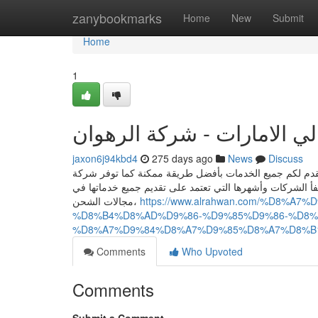
Home
zanybookmarks
Home
New
Submit
Home
1
jaxon6j94kbd4
275 days ago
News
Discuss
دم لكم جميع الخدمات بأفضل طريقة ممكنة كما توفر شركة
الشركات وأشهرها التي تعتمد على تقديم جميع خدماتها في
مجالات الشحن،
https://www.alrahwan.com/%D8%
%D8%B4%D8%AD%D9%86-%D9%85%D9%86-%D8%
%D8%A7%D9%84%D8%A7%D9%85%D8%A7%D8%B
Comments
Who Upvoted
Comments