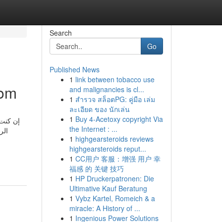
Search
Go
Published News
1
link between tobacco use
rahwan.com
and malignancies is cl...
1
สำรวจ สล็อตPG: คู่มือ เล่ม
ละเอียด ของ นักเล่น
1
Buy 4-Acetoxy copyright Via
إن كنت
the Internet : ...
الر
1
highgearsteroids reviews
highgearsteroids reput...
1
CC用户 客服：增强 用户 幸
福感 的 关键 技巧
1
HP Druckerpatronen: Die
Ultimative Kauf Beratung
1
Vybz Kartel, Romeich & a
miracle: A History of ...
1
Ingenious Power Solutions