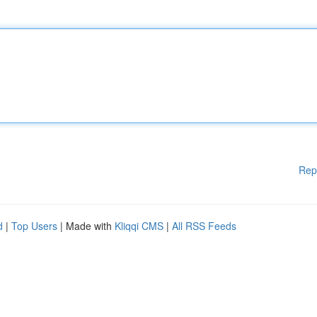
Rep
d
|
Top Users
| Made with
Kliqqi CMS
|
All RSS Feeds