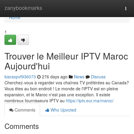
Home
zanybookmarks
Togg
navi
Home
1
Trouver le Meilleur IPTV Maroc
Aujourd'hui
kiaraxpvf936073
276 days ago
News
Discuss
Cherchez-vous à regarder vos chaînes TV préférées au Canada?
Vous êtes au bon endroit ! Le monde de l'IPTV est en pleine
expansion, et le Maroc n'est pas une exception. Il existe
nombreux fournisseurs IPTV au
https://iptv.eur.ma/maroc/
Comments
Who Upvoted
Comments