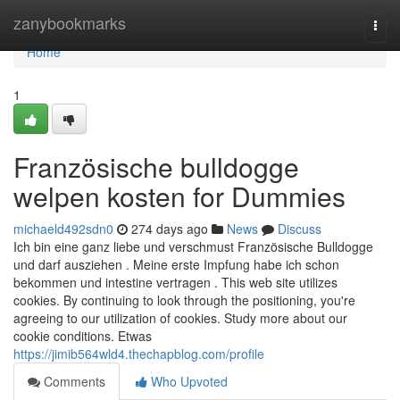
Home
zanybookmarks
Togg
navi
Home
1
Französische bulldogge
welpen kosten for Dummies
michaeld492sdn0
274 days ago
News
Discuss
Ich bin eine ganz liebe und verschmust Französische Bulldogge
und darf ausziehen . Meine erste Impfung habe ich schon
bekommen und intestine vertragen . This web site utilizes
cookies. By continuing to look through the positioning, you're
agreeing to our utilization of cookies. Study more about our
cookie conditions. Etwas
https://jimib564wld4.thechapblog.com/profile
Comments
Who Upvoted