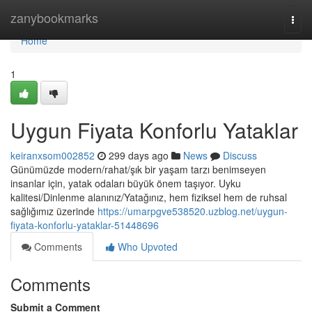
Home
zanybookmarks
Togg
navi
Home
1
Uygun Fiyata Konforlu Yataklar
keiranxsom002852
299 days ago
News
Discuss
Günümüzde modern/rahat/şık bir yaşam tarzı benimseyen
insanlar için, yatak odaları büyük önem taşıyor. Uyku
kalitesi/Dinlenme alanınız/Yatağınız, hem fiziksel hem de ruhsal
sağlığımız üzerinde
https://umarpgve538520.uzblog.net/uygun-
fiyata-konforlu-yataklar-51448696
Comments
Who Upvoted
Comments
Submit a Comment