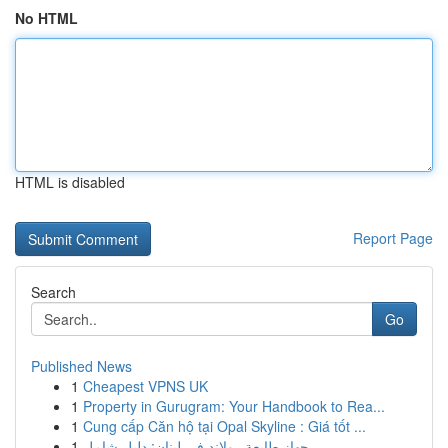
No HTML
HTML is disabled
Report Page
Search
Go
Published News
1
Cheapest VPNS UK
1
Property in Gurugram: Your Handbook to Rea...
1
Cung cấp Căn hộ tại Opal Skyline : Giá tốt ...
1
جهاز طابعة رولاند في لبنان: دليل شامل