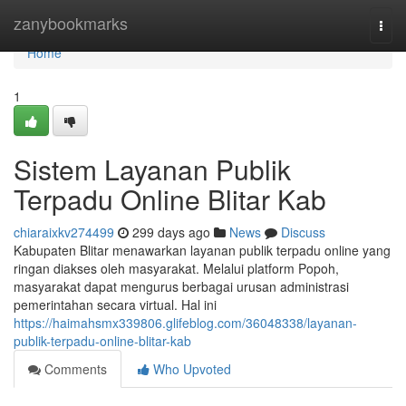
Home
zanybookmarks
Togg
navi
Home
1
Sistem Layanan Publik
Terpadu Online Blitar Kab
chiaraixkv274499
299 days ago
News
Discuss
Kabupaten Blitar menawarkan layanan publik terpadu online yang
ringan diakses oleh masyarakat. Melalui platform Popoh,
masyarakat dapat mengurus berbagai urusan administrasi
pemerintahan secara virtual. Hal ini
https://haimahsmx339806.glifeblog.com/36048338/layanan-
publik-terpadu-online-blitar-kab
Comments
Who Upvoted