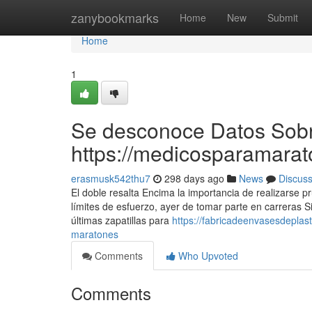
Home
zanybookmarks
Home
New
Submit
Home
1
Se desconoce Datos Sob
https://medicosparamarat
erasmusk542thu7
298 days ago
News
Discus
El doble resalta Encima la importancia de realizarse p
límites de esfuerzo, ayer de tomar parte en carreras S
últimas zapatillas para
https://fabricadeenvasesdepla
maratones
Comments
Who Upvoted
Comments