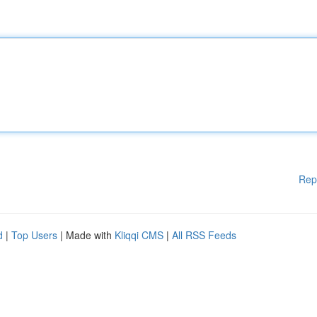
Rep
d
|
Top Users
| Made with
Kliqqi CMS
|
All RSS Feeds