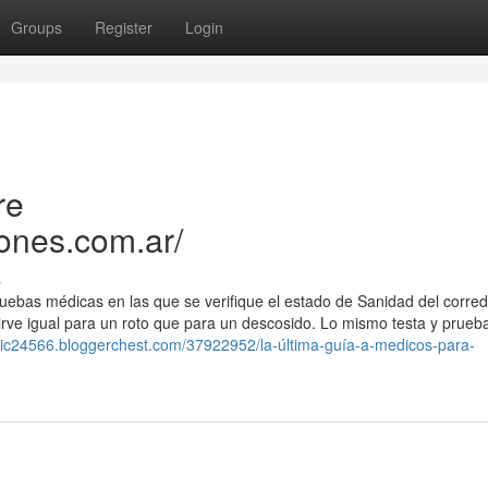
Groups
Register
Login
re
ones.com.ar/
s
ruebas médicas en las que se verifique el estado de Sanidad del corred
irve igual para un roto que para un descosido. Lo mismo testa y prueba
stic24566.bloggerchest.com/37922952/la-última-guía-a-medicos-para-