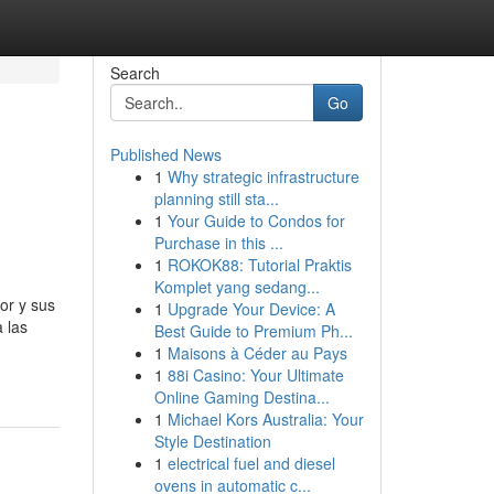
Search
Go
Published News
1
Why strategic infrastructure
planning still sta...
1
Your Guide to Condos for
Purchase in this ...
1
ROKOK88: Tutorial Praktis
Komplet yang sedang...
or y sus
1
Upgrade Your Device: A
 las
Best Guide to Premium Ph...
1
Maisons à Céder au Pays
1
88i Casino: Your Ultimate
Online Gaming Destina...
1
Michael Kors Australia: Your
Style Destination
1
electrical fuel and diesel
ovens in automatic c...