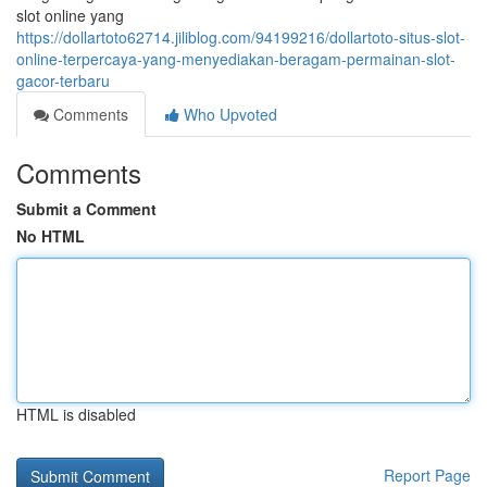
slot online yang
https://dollartoto62714.jiliblog.com/94199216/dollartoto-situs-slot-
online-terpercaya-yang-menyediakan-beragam-permainan-slot-
gacor-terbaru
Comments
Who Upvoted
Comments
Submit a Comment
No HTML
HTML is disabled
Report Page