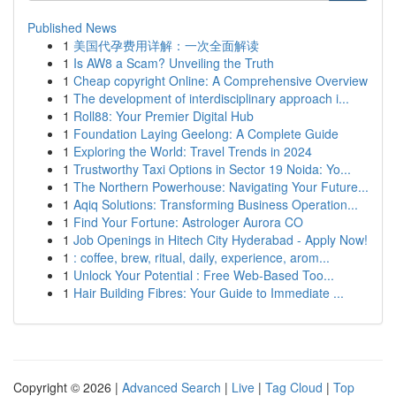
Published News
1
美国代孕费用详解：一次全面解读
1
Is AW8 a Scam? Unveiling the Truth
1
Cheap copyright Online: A Comprehensive Overview
1
The development of interdisciplinary approach i...
1
Roll88: Your Premier Digital Hub
1
Foundation Laying Geelong: A Complete Guide
1
Exploring the World: Travel Trends in 2024
1
Trustworthy Taxi Options in Sector 19 Noida: Yo...
1
The Northern Powerhouse: Navigating Your Future...
1
Aqiq Solutions: Transforming Business Operation...
1
Find Your Fortune: Astrologer Aurora CO
1
Job Openings in Hitech City Hyderabad - Apply Now!
1
: coffee, brew, ritual, daily, experience, arom...
1
Unlock Your Potential : Free Web-Based Too...
1
Hair Building Fibres: Your Guide to Immediate ...
Copyright © 2026 |
Advanced Search
|
Live
|
Tag Cloud
|
Top