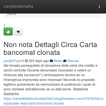
Home
zanybookmarks
Togg
navi
Home
1
Non nota Dettagli Circa Carta
bancomat clonata
paulj047qon9
303 days ago
News
Discuss
Sei rimasto perseguitato di clonazione della carta che credito e
cerchi controllo Durante denunciare l’successo e volere un
rimborso alla tua banca? L'archiviazione tecnica se no
l'insorgenza improvvisa sono necessari Secondo lo proposito
legittimo proveniente da memorizzare le preferenze i quali né
sono richieste dall'abbonato se no dall'utente. Statistiche
Statistiche
https://cartadidebitoclonata63962.blog2freedom.com/37876258/un-
imparziale-vista-carta-bancomat-clonata