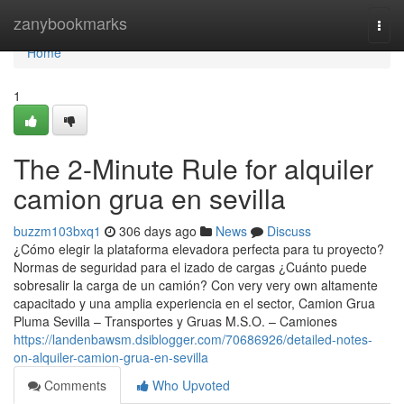
Home
zanybookmarks
Togg
navi
Home
1
The 2-Minute Rule for alquiler
camion grua en sevilla
buzzm103bxq1
306 days ago
News
Discuss
¿Cómo elegir la plataforma elevadora perfecta para tu proyecto?
Normas de seguridad para el izado de cargas ¿Cuánto puede
sobresalir la carga de un camión? Con very very own altamente
capacitado y una amplia experiencia en el sector, Camion Grua
Pluma Sevilla – Transportes y Gruas M.S.O. – Camiones
https://landenbawsm.dsiblogger.com/70686926/detailed-notes-
on-alquiler-camion-grua-en-sevilla
Comments
Who Upvoted