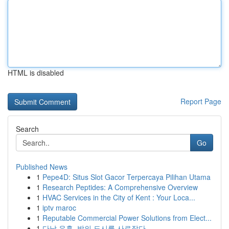
HTML is disabled
Report Page
Search
Go
Published News
1
Pepe4D: Situs Slot Gacor Terpercaya Pilihan Utama
1
Research Peptides: A Comprehensive Overview
1
HVAC Services in the City of Kent : Your Loca...
1
iptv maroc
1
Reputable Commercial Power Solutions from Elect...
1
다낭 유흥, 밤의 도시를 사로잡다