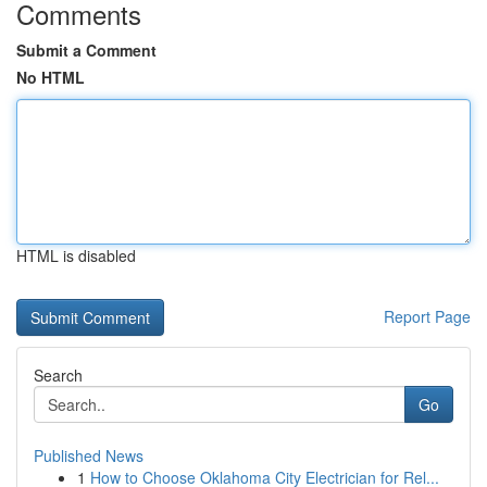
Comments
Submit a Comment
No HTML
HTML is disabled
Report Page
Search
Go
Published News
1
How to Choose Oklahoma City Electrician for Rel...