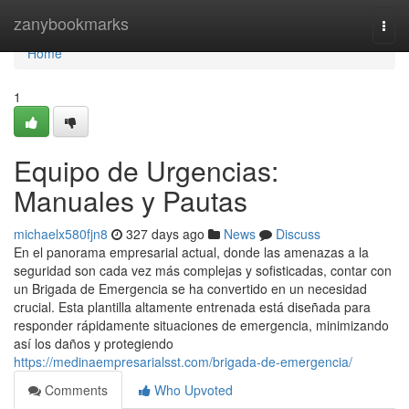
Home
zanybookmarks
Togg
navi
Home
1
Equipo de Urgencias:
Manuales y Pautas
michaelx580fjn8
327 days ago
News
Discuss
En el panorama empresarial actual, donde las amenazas a la
seguridad son cada vez más complejas y sofisticadas, contar con
un Brigada de Emergencia se ha convertido en un necesidad
crucial. Esta plantilla altamente entrenada está diseñada para
responder rápidamente situaciones de emergencia, minimizando
así los daños y protegiendo
https://medinaempresarialsst.com/brigada-de-emergencia/
Comments
Who Upvoted