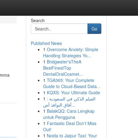
Search
Go
Published News
1
Overcome Anxiety: Simple
Handling Strategies Yo...
1
Bridgwater'sTheA
BestFinestTop
DentalOralCosmet...
ramma
1
TGA365: Your Complete
Guide to Cloud-Based Data...
1
KQXS: Your Ultimate Guide
1
الفيلم الذكي في السعودية :
آفاق النوافذ أص...
1
BalakQQ: Cara Lengkap
untuk Pengguna
1
Fantastic Deal Don't Miss
Out!
1
Noida to Jaipur Taxi: Your