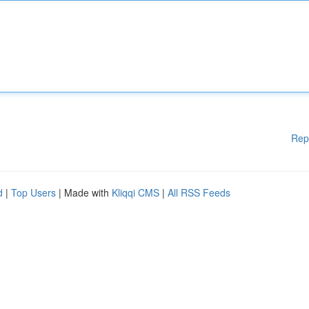
Rep
d
|
Top Users
| Made with
Kliqqi CMS
|
All RSS Feeds