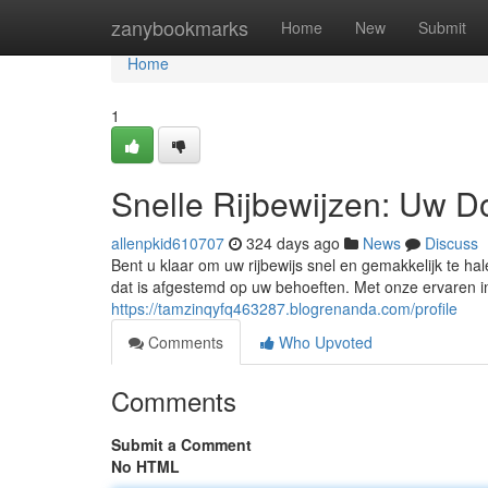
Home
zanybookmarks
Home
New
Submit
Home
1
Snelle Rijbewijzen: Uw D
allenpkid610707
324 days ago
News
Discuss
Bent u klaar om uw rijbewijs snel en gemakkelijk te ha
dat is afgestemd op uw behoeften. Met onze ervaren i
https://tamzinqyfq463287.blogrenanda.com/profile
Comments
Who Upvoted
Comments
Submit a Comment
No HTML