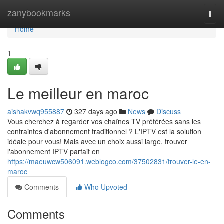
Home
zanybookmarks
Togg
navi
Home
1
Le meilleur en maroc
aishakvwq955887
327 days ago
News
Discuss
Vous cherchez à regarder vos chaînes TV préférées sans les
contraintes d'abonnement traditionnel ? L'IPTV est la solution
idéale pour vous! Mais avec un choix aussi large, trouver
l'abonnement IPTV parfait en
https://maeuwcw506091.weblogco.com/37502831/trouver-le-en-
maroc
Comments
Who Upvoted
Comments