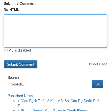
Submit a Comment
No HTML
HTML is disabled
Report Page
Search
Go
Published News
1
{Cầu Bạch Thủ Lô Kép MB: Soi Cầu Dự Đoán Phân
T...
1
Risette Dental: Your Guide to Teeth Bleaching ...