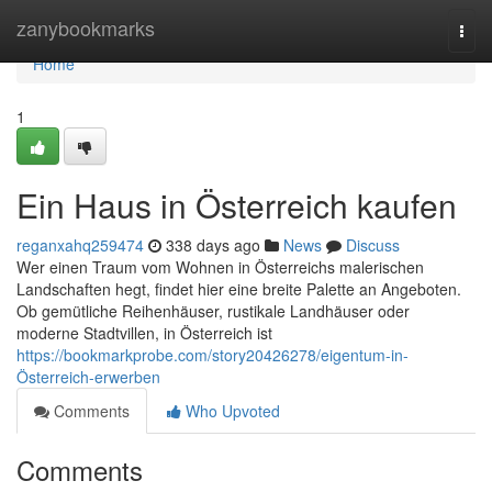
Home
zanybookmarks
Togg
navi
Home
1
Ein Haus in Österreich kaufen
reganxahq259474
338 days ago
News
Discuss
Wer einen Traum vom Wohnen in Österreichs malerischen
Landschaften hegt, findet hier eine breite Palette an Angeboten.
Ob gemütliche Reihenhäuser, rustikale Landhäuser oder
moderne Stadtvillen, in Österreich ist
https://bookmarkprobe.com/story20426278/eigentum-in-
Österreich-erwerben
Comments
Who Upvoted
Comments