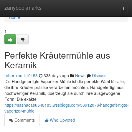
Home
zanybookmarks
Togg
navi
Home
1
Perfekte Kräutermühle aus
Keramik
robertxeut110153
338 days ago
News
Discuss
Die Handgefertigte Vaporizer Mühle ist die perfekte Wahl für alle,
die ihre Kräuter präzise verarbeiten möchten. Handgefertigt aus
hochwertiger Keramik, überzeugt sie durch ihre ausgewogene
Form. Die exakte
https://sashacaeu548185.wssblogs.com/36912076/handgefertigte-
vaporizer-mühle
Comments
Who Upvoted