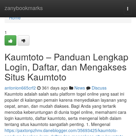
Home
zanybookmarks
Togg
navi
Home
1
Kaumtoto – Panduan Lengkap
Login, Daftar, dan Mengakses
Situs Kaumtoto
antonion665crf2
361 days ago
News
Discuss
Kaumtoto adalah salah satu platform togel online yang saat ini
populer di kalangan pemain karena menyediakan layanan yang
cepat, aman, dan mudah diakses. Bagi Anda yang tertarik
mencoba keberuntungan di dunia togel online, memahami cara
login kaumtoto, daftar kaumtoto, serta mengenal lebih dalam
tentang situs kaumtoto sangatlah penting. 1. Mengenal
https://paxtonpzhnv.daneblogger.com/35693425/kaumtoto-