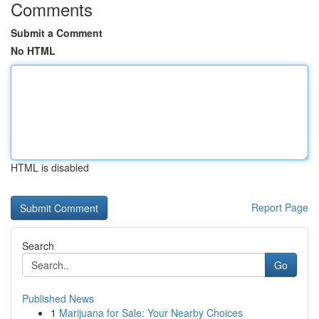
Comments
Submit a Comment
No HTML
HTML is disabled
Report Page
Search
Go
Published News
1
Marijuana for Sale: Your Nearby Choices