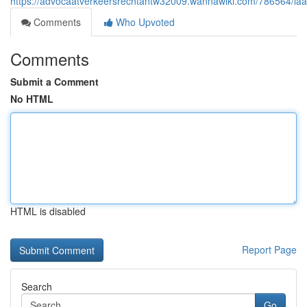
https://advocaatverkeersrechtantw32009.wannawiki.com/786564/l
Comments
Who Upvoted
Comments
Submit a Comment
No HTML
HTML is disabled
Report Page
Search
Go