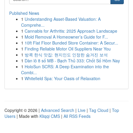
Published News
1
Understanding Asset-Based Valuation: A
Comprehe...
1
Cannabis for Arthritis: 2025 Approach Landscape
1
Mold Removal A Homeowner’s Guide for F...
1
10ft Flat Floor Bunded Store Container: A Secur...
1
Finding Reliable Motor Oil Suppliers Near You
1
방콕 한식 맛집: 현지인도 인정한 숨겨진 보석
1
Dàn lô 8 số MB - Bạch Thủ 333: Chốt Số Hôm Nay
1
HoloSun SCRS: A Deep Examination into the
Combi...
1
Whitefield Spa: Your Oasis of Relaxation
Copyright © 2026 |
Advanced Search
|
Live
|
Tag Cloud
|
Top
Users
| Made with
Kliqqi CMS
|
All RSS Feeds