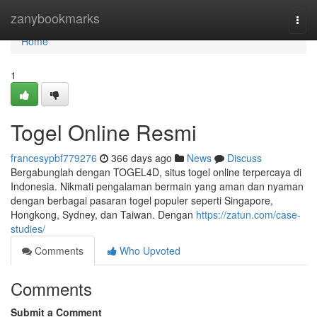
Home
zanybookmarks
Togg
navi
Home
1
Togel Online Resmi
francesypbf779276
366 days ago
News
Discuss
Bergabunglah dengan TOGEL4D, situs togel online terpercaya di
Indonesia. Nikmati pengalaman bermain yang aman dan nyaman
dengan berbagai pasaran togel populer seperti Singapore,
Hongkong, Sydney, dan Taiwan. Dengan
https://zatun.com/case-
studies/
Comments
Who Upvoted
Comments
Submit a Comment