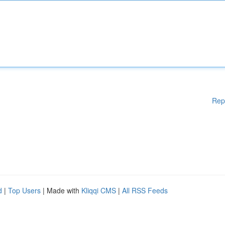
Rep
d
|
Top Users
| Made with
Kliqqi CMS
|
All RSS Feeds