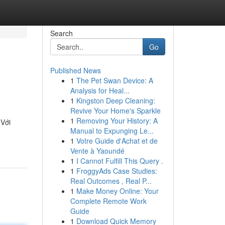
Search
Go
Published News
1
The Pet Swan Device: A
Analysis for Heal...
1
Kingston Deep Cleaning:
Revive Your Home's Sparkle
1
Removing Your History: A
 Với
Manual to Expunging Le...
1
Votre Guide d'Achat et de
Vente à Yaoundé
1
I Cannot Fulfill This Query .
1
FroggyAds Case Studies:
Real Outcomes , Real P...
1
Make Money Online: Your
Complete Remote Work
Guide
1
Download Quick Memory