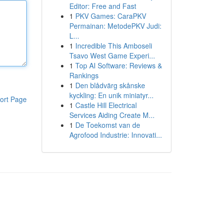
Editor: Free and Fast
1
PKV Games: CaraPKV
Permainan: MetodePKV Judi:
L...
1
Incredible This Amboseli
Tsavo West Game Experi...
1
Top AI Software: Reviews &
Rankings
1
Den blådvärg skånske
kyckling: En unik miniatyr...
ort Page
1
Castle Hill Electrical
Services Aiding Create M...
1
De Toekomst van de
Agrofood Industrie: Innovati...