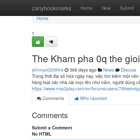
Home
zanybookmarks
Home
New
Submit
Home
1
The Kham pha 0q the gioi
johnnyo023ihh4
366 days ago
News
Discuss
Trong thời đại số hóa ngày nay, việc tìm kiếm một nền 
hàng loạt các nhà cái mọc lên như nấm, người dùng c
https://www.max2play.com/en/forums/users/789winvipp
Comments
Who Upvoted
Comments
Submit a Comment
No HTML