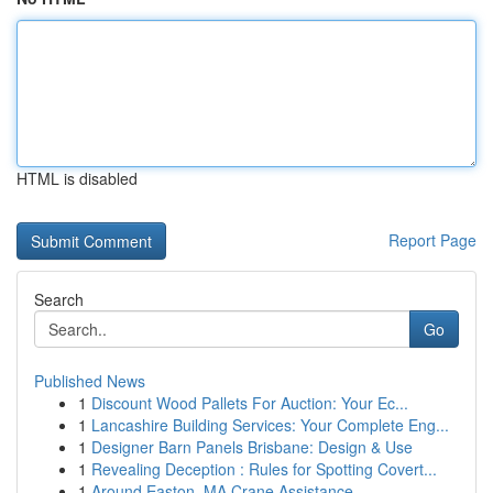
HTML is disabled
Report Page
Search
Go
Published News
1
Discount Wood Pallets For Auction: Your Ec...
1
Lancashire Building Services: Your Complete Eng...
1
Designer Barn Panels Brisbane: Design & Use
1
Revealing Deception : Rules for Spotting Covert...
1
Around Easton, MA Crane Assistance