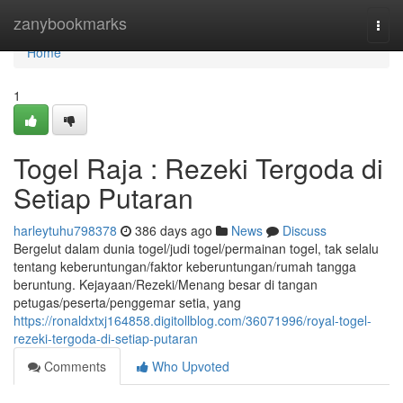
Home
zanybookmarks
Togg
navi
Home
1
Togel Raja : Rezeki Tergoda di
Setiap Putaran
harleytuhu798378
386 days ago
News
Discuss
Bergelut dalam dunia togel/judi togel/permainan togel, tak selalu
tentang keberuntungan/faktor keberuntungan/rumah tangga
beruntung. Kejayaan/Rezeki/Menang besar di tangan
petugas/peserta/penggemar setia, yang
https://ronaldxtxj164858.digitollblog.com/36071996/royal-togel-
rezeki-tergoda-di-setiap-putaran
Comments
Who Upvoted