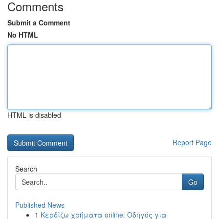
Comments
Submit a Comment
No HTML
HTML is disabled
Report Page
Search
Go
Published News
1
Κερδίζω χρήματα online: Οδηγός για