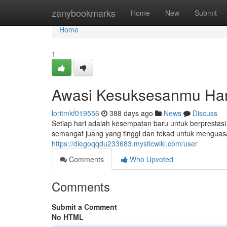
Home
zanybookmarks
Home
New
Submit
Home
1
Awasi Kesuksesanmu Hari
loritmkf019556
388 days ago
News
Discuss
Setiap hari adalah kesempatan baru untuk berprestas
semangat juang yang tinggi dan tekad untuk menguas
https://diegoqqdu233683.mysticwiki.com/user
Comments
Who Upvoted
Comments
Submit a Comment
No HTML