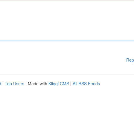
Rep
d
|
Top Users
| Made with
Kliqqi CMS
|
All RSS Feeds