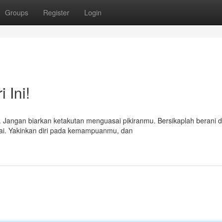
Groups
Register
Login
 Ini!
i. Jangan biarkan ketakutan menguasai pikiranmu. Bersikaplah berani 
ai. Yakinkan diri pada kemampuanmu, dan