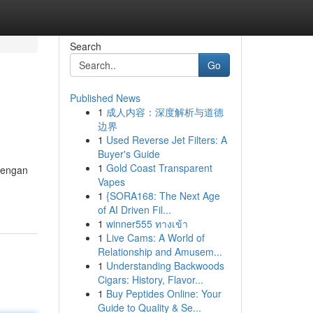
Search
Go
Published News
1
成人内容：深度解析与道德
边界
1
Used Reverse Jet Filters: A
Buyer's Guide
1
Gold Coast Transparent
dengan
Vapes
1
{SORA168: The Next Age
of AI Driven Fil...
1
winner555 ทางเข้า
1
Live Cams: A World of
Relationship and Amusem...
1
Understanding Backwoods
Cigars: History, Flavor...
1
Buy Peptides Online: Your
Guide to Quality & Se...