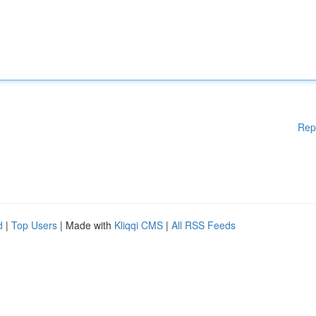
Rep
d
|
Top Users
| Made with
Kliqqi CMS
|
All RSS Feeds