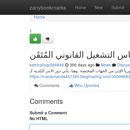
Home
zanybookmarks
Home
New
Submit
Home
1
س التشغيل القانوني المُتَقَن
katrinafoqy586849
396 days ago
News
Discus
 الإذن من الجهات المختصة. وهنا، يأتي دور الامر البلدية كـ
Comments
Who Upvoted
Comments
Submit a Comment
No HTML