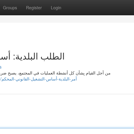
Groups
Register
Login
الطلب البلدية: أسا
s
من أجل القيام بِشأن كل أنشطة العمليات في المجتمع، يصبح ضرورياً
https://mariamanda451345.blogmazing.com/35099683/أمر-البلدية-أساس-التشغيل-القانوني-المحكم