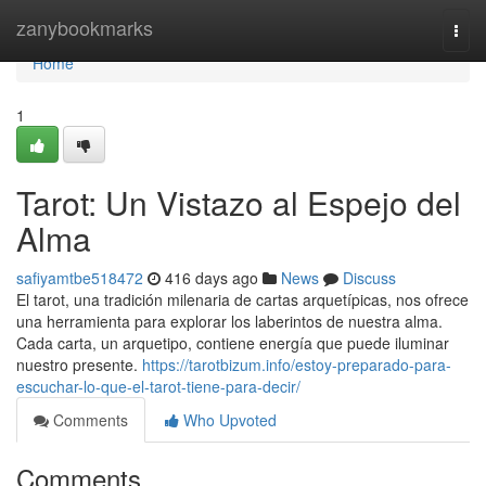
Home
zanybookmarks
Togg
navi
Home
1
Tarot: Un Vistazo al Espejo del
Alma
safiyamtbe518472
416 days ago
News
Discuss
El tarot, una tradición milenaria de cartas arquetípicas, nos ofrece
una herramienta para explorar los laberintos de nuestra alma.
Cada carta, un arquetipo, contiene energía que puede iluminar
nuestro presente.
https://tarotbizum.info/estoy-preparado-para-
escuchar-lo-que-el-tarot-tiene-para-decir/
Comments
Who Upvoted
Comments