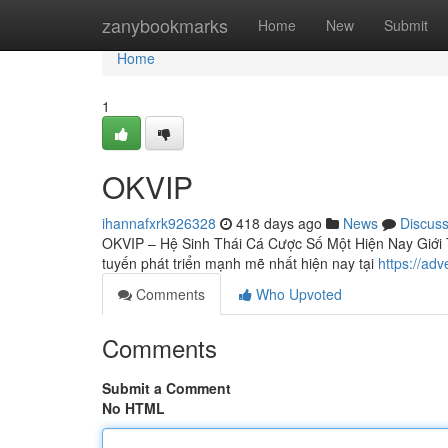
Home
zanybookmarks
Home
New
Submit
Home
1
OKVIP
ihannafxrk926328
418 days ago
News
Discus
OKVIP – Hệ Sinh Thái Cá Cược Số Một Hiện Nay Giới 
tuyến phát triển mạnh mẽ nhất hiện nay tại
https://ad
Comments
Who Upvoted
Comments
Submit a Comment
No HTML