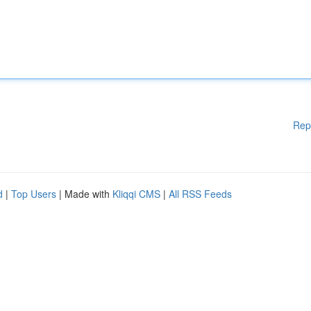
Rep
d
|
Top Users
| Made with
Kliqqi CMS
|
All RSS Feeds