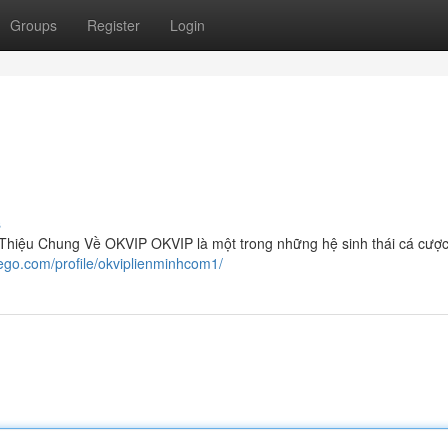
Groups
Register
Login
s
Thiệu Chung Về OKVIP OKVIP là một trong những hệ sinh thái cá cược
vego.com/profile/okviplienminhcom1/