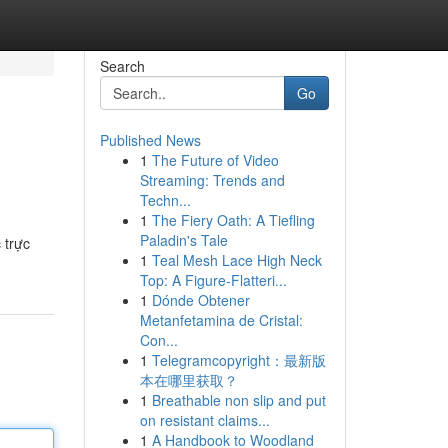
Search
Go
Published News
1
The Future of Video
Streaming: Trends and
Techn...
1
The Fiery Oath: A Tiefling
Paladin's Tale
 trực
1
Teal Mesh Lace High Neck
Top: A Figure-Flatteri...
1
Dónde Obtener
Metanfetamina de Cristal:
Con...
1
Telegramcopyright：最新版
本在哪里获取？
1
Breathable non slip and put
on resistant claims...
1
A Handbook to Woodland