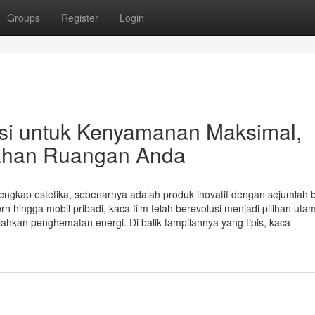
Groups
Register
Login
gsi untuk Kenyamanan Maksimal,
dahan Ruangan Anda
lengkap estetika, sebenarnya adalah produk inovatif dengan sejumlah 
n hingga mobil pribadi, kaca film telah berevolusi menjadi pilihan uta
hkan penghematan energi. Di balik tampilannya yang tipis, kaca