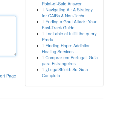
Point-of-Sale Answer
1
Navigating AI: A Strategy
for CAIBs & Non-Techn...
1
Ending a Gout Attack: Your
Fast-Track Guide
1
I not able of fulfill the query.
Produ...
1
Finding Hope: Addiction
Healing Services ...
1
Comprar em Portugal: Guia
para Estrangeiros
1
¿LegalShield: Su Guía
Completa
ort Page