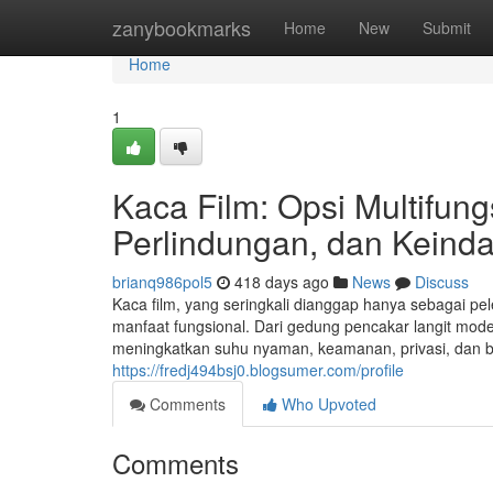
Home
zanybookmarks
Home
New
Submit
Home
1
Kaca Film: Opsi Multifun
Perlindungan, dan Kein
brianq986pol5
418 days ago
News
Discuss
Kaca film, yang seringkali dianggap hanya sebagai pe
manfaat fungsional. Dari gedung pencakar langit moder
meningkatkan suhu nyaman, keamanan, privasi, dan ba
https://fredj494bsj0.blogsumer.com/profile
Comments
Who Upvoted
Comments