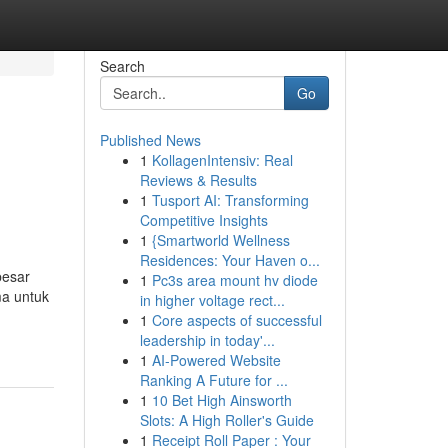
Search
Go
Published News
1
KollagenIntensiv: Real
Reviews & Results
1
Tusport AI: Transforming
Competitive Insights
1
{Smartworld Wellness
Residences: Your Haven o...
besar
1
Pc3s area mount hv diode
ma untuk
in higher voltage rect...
1
Core aspects of successful
leadership in today'...
1
AI-Powered Website
Ranking A Future for ...
1
10 Bet High Ainsworth
Slots: A High Roller's Guide
1
Receipt Roll Paper : Your