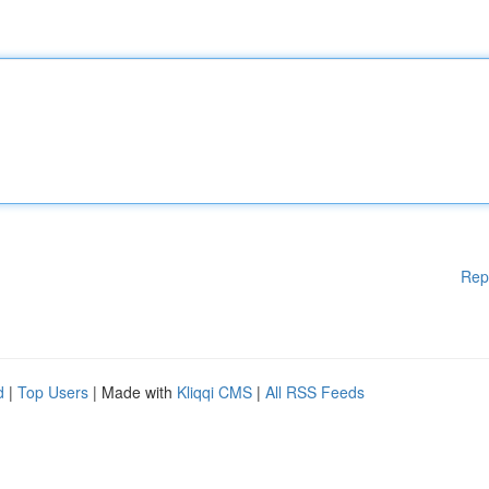
Rep
d
|
Top Users
| Made with
Kliqqi CMS
|
All RSS Feeds