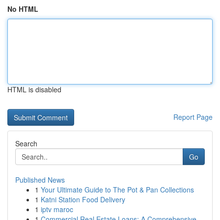
No HTML
HTML is disabled
Report Page
Search
Go
Published News
1
Your Ultimate Guide to The Pot & Pan Collections
1
Katni Station Food Delivery
1
iptv maroc
1
Commercial Real Estate Loans: A Comprehensive