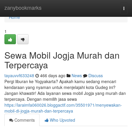
Home
zanybookmarks
Togg
navi
Home
1
Sewa Mobil Jogja Murah dan
Terpercaya
tayauvvf633248
466 days ago
News
Discuss
Pergi liburan ke Yogyakarta? Apakah kamu sedang mencari
kendaraan yang nyaman untuk menjelajahi kota Gudeg ini?
Jangan khawatir! Ada layanan sewa mobil Jogja yang murah dan
terpercaya. Dengan memilih jasa sewa
https://laraimfa060026.bloggactif.com/35501971/menyewakan-
mobil-di-jogja-murah-dan-terpercaya
Comments
Who Upvoted