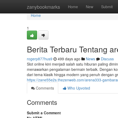
Home
zanybookmarks
Home
New
Submit
Home
1
Berita Terbaru Tentang a
rogerp877hus9
499 days ago
News
Discuss
Slot online kini menjadi salah satu hiburan paling dimi
menawarkan pengalaman bermain terbaik. Dengan koleks
dari tema klasik hingga modern yang penuh dengan 
https://zane55e2s.thezenweb.com/arena333-gamba
Comments
Who Upvoted
Comments
Submit a Comment