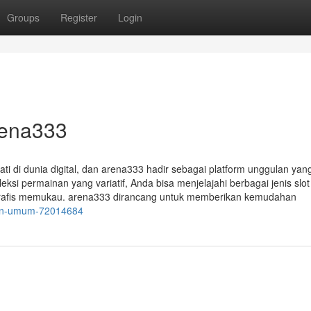
Groups
Register
Login
rena333
nati di dunia digital, dan arena333 hadir sebagai platform unggulan yan
i permainan yang variatif, Anda bisa menjelajahi berbagai jenis slot
grafis memukau. arena333 dirancang untuk memberikan kemudahan
ran-umum-72014684