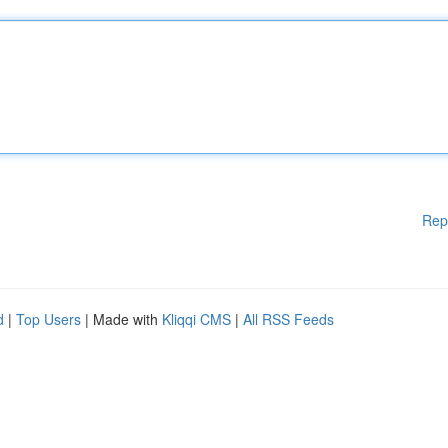
Rep
d
|
Top Users
| Made with
Kliqqi CMS
|
All RSS Feeds