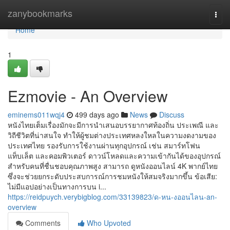
Home
zanybookmarks
Togg
navi
Home
1
Ezmovie - An Overview
eminems011wqj4
499 days ago
News
Discuss
หนังไทยเต็มเรื่องมักจะมีการนำเสนอบรรยากาศท้องถิ่น ประเพณี และ
วิถีชีวิตที่น่าสนใจ ทำให้ผู้ชมต่างประเทศหลงใหลในความงดงามของ
ประเทศไทย รองรับการใช้งานผ่านทุกอุปกรณ์ เช่น สมาร์ทโฟน
แท็บเล็ต และคอมพิวเตอร์ ดาวน์โหลดและความเข้ากันได้ของอุปกรณ์
สำหรับคนที่ชื่นชอบคุณภาพสูง สามารถ ดูหนังออนไลน์ 4K พากย์ไทย
ซึ่งจะช่วยยกระดับประสบการณ์การชมหนังให้สมจริงมากขึ้น ข้อเสีย:
ไม่มีแอปอย่างเป็นทางการบน i...
https://reidpuych.verybigblog.com/33139823/ด-หน-งออนไลน-an-
overview
Comments
Who Upvoted