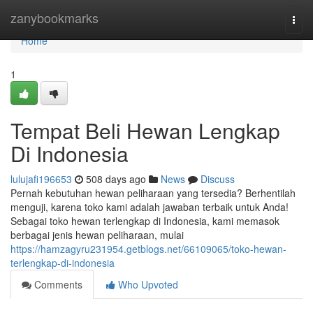
Home
zanybookmarks
Togg
navi
Home
1
Tempat Beli Hewan Lengkap
Di Indonesia
lulujafi196653
508 days ago
News
Discuss
Pernah kebutuhan hewan peliharaan yang tersedia? Berhentilah
menguji, karena toko kami adalah jawaban terbaik untuk Anda!
Sebagai toko hewan terlengkap di Indonesia, kami memasok
berbagai jenis hewan peliharaan, mulai
https://hamzagyru231954.getblogs.net/66109065/toko-hewan-
terlengkap-di-indonesia
Comments
Who Upvoted