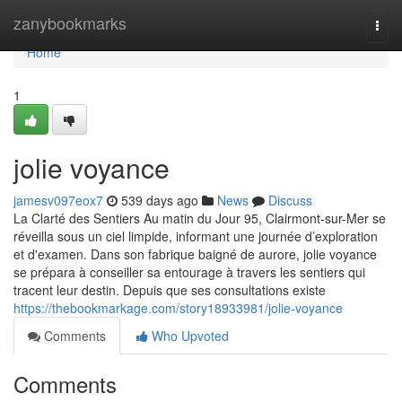
Home
zanybookmarks
Togg
navi
Home
1
jolie voyance
jamesv097eox7
539 days ago
News
Discuss
La Clarté des Sentiers Au matin du Jour 95, Clairmont-sur-Mer se
réveilla sous un ciel limpide, informant une journée d’exploration
et d'examen. Dans son fabrique baigné de aurore, jolie voyance
se prépara à conseiller sa entourage à travers les sentiers qui
tracent leur destin. Depuis que ses consultations existe
https://thebookmarkage.com/story18933981/jolie-voyance
Comments
Who Upvoted
Comments