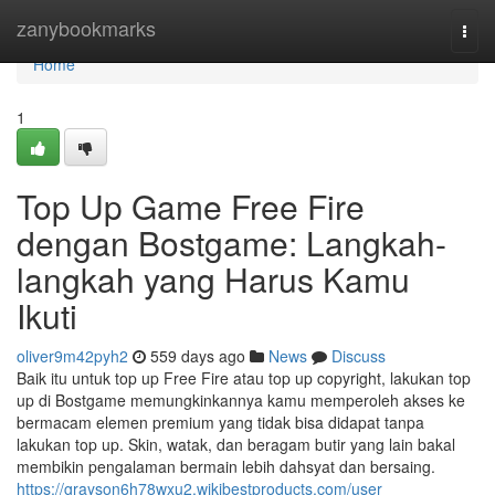
Home
zanybookmarks
Togg
navi
Home
1
Top Up Game Free Fire
dengan Bostgame: Langkah-
langkah yang Harus Kamu
Ikuti
oliver9m42pyh2
559 days ago
News
Discuss
Baik itu untuk top up Free Fire atau top up copyright, lakukan top
up di Bostgame memungkinkannya kamu memperoleh akses ke
bermacam elemen premium yang tidak bisa didapat tanpa
lakukan top up. Skin, watak, dan beragam butir yang lain bakal
membikin pengalaman bermain lebih dahsyat dan bersaing.
https://grayson6h78wxu2.wikibestproducts.com/user