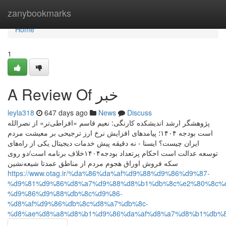
Home
zanybookmarks
Home
1
A Review Of خبر
leyla318
647 days ago
News
Discuss
پژوهشگر ارشد اندیشکده کارنگی: نعیم قاسم «افراطی‌تر» از نصرالله
است بودجه ۱۴۰۴؛ پیامدهای افزایش نرخ ارز ترجیحی بر معیشت مردم
ایران چیست؟ ایسنا - نه دقیقه پیش خدمات دیجیتال یکی از راه‌های
توسعه عدالت است احکام پرتعداد بودجه۱۴۰۴خلاف برنامه است/دو روی
سکه فروش اوراق هجوم مردم از مناطق عمدتا شیعه‌نشین
https://www.otag.ir/%da%86%da%af%d9%88%d9%86%d9%87-
%d9%81%d9%86%d8%a7%d9%88%d8%b1%db%8c%e2%80%8c%
%d9%86%d9%88%db%8c%d9%86-
%d8%af%d9%86%db%8c%d8%a7%db%8c-
%d8%ae%d8%a8%d8%b1%d9%86%da%af%d8%a7%d8%b1%db%8