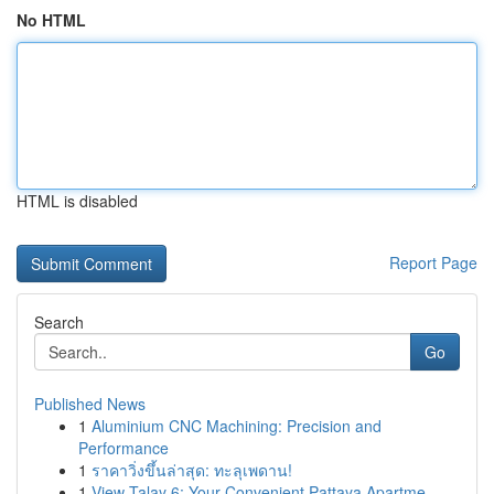
No HTML
HTML is disabled
Report Page
Search
Go
Published News
1
Aluminium CNC Machining: Precision and
Performance
1
ราคาวิ่งขึ้นล่าสุด: ทะลุเพดาน!
1
View Talay 6: Your Convenient Pattaya Apartme...