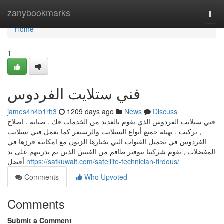
Home
zanybookmarks
Togg
navi
Home
1
فني ستلايت الفردوس
james4h4b1rh3
1209 days ago
News
Discuss
فني ستلايت الفردوس الذي يقوم بالعديد من الخدمات فك , صيانة , اصلاح
, تركيب , تهيئة جميع أنواع الستلايت والرسيفر كما يعمل فني ستلايت
الفردوس في تحميل القنوات التي يختارها الزبون مع امكانية فرزها في
المفضلات , تقوم شركتنا بتوفير طاقم من الفنيين الذين تم تدريبهم على يد
أفضل
https://satkuwait.com/satellite-technician-firdous/
Comments
Who Upvoted
Comments
Submit a Comment